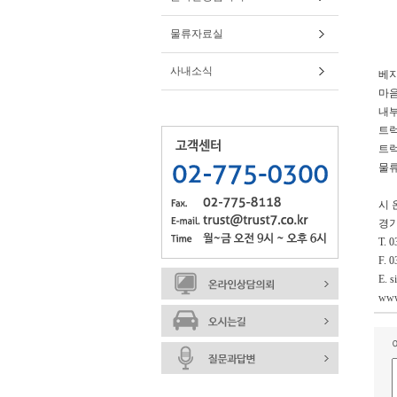
물류자료실
사내소식
베지
마음
내부
트럭
트럭
물류
시 
경기
T. 
F. 
E. s
www